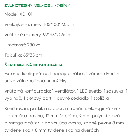
ZVUKOTESNÁ VEĽKOSŤ KABÍNY
Model: XD-01
Vonkajšie rozmery: 105*100*233cm
Vnútorné rozmery: 92*93*206cm
Hmotnosť: 280 kg
Tabuľka: 65*35 cm
ŠTANDARDNÁ KONFIGURÁCIA
Externá konfigurácia: 1 napájací kábel, 1 zámok dverí, 4
univerzálne kolieska, 4 nožičky
Vnútorná konfigurácia: 1 ventilátor, 1 LED svetlo, 1 zásuvka, 1
vypínač, 1 sieťový port, 1 pevné sedadlo, 1 stolička
Konštrukcia: pol kila na oboch stranách, ekologická zvuk
pohlcujúca bavlna, 12 mm šablóna, 9 mm polyesterová
avantgardná zvuk pohlcujúca doska, zadné pevné 8 mm
tvrdené sklo + 8 mm tvrdené sklo na dverách