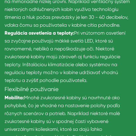
na mimoriadne nízkej úrovni. Napríklad ventilačný systém
niektorých odhlučnených kabín využíva technológiu
tlmenia a hluk počas prevádzky je len 30 - 40 decibelov,
vďaka čomu sa používatelia v kabíne cítia pohodlne.
Regulácia osvetlenia a teploty:
Pri vnútornom osvetlení
sa zvyčajne používajú mäkké svetlá LED, ktoré sú
rovnomerné, nebliká a nepoškodzuje oči. Niektoré
zvukotesné kabíny majú zároveň aj funkciu regulácie
teploty. Inštaláciou klimatizácie alebo systémov na
reguláciu teploty možno v kabíne udržiavať vhodnú
teplotu a zvýšiť pohodlie používateľa.
Flexibilné používanie
Mobilita:
Mnohé zvukotesné kabíny sú navrhnuté ako
pohyblivé, čo je vhodné na nastavenie polohy podľa
rôznych scenárov a potrieb. Napríklad niektoré malé
zvukotesné kabíny sú v spodnej časti vybavené
univerzálnymi kolieskami, ktoré sa dajú ľahko