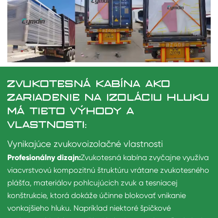
ZVUKOTESNÁ KABÍNA AKO
ZARIADENIE NA IZOLÁCIU HLUKU
MÁ TIETO VÝHODY A
VLASTNOSTI:
Vynikajúce zvukovoizolačné vlastnosti
Profesionálny dizajn:
Zvukotesná kabína zvyčajne využíva
viacvrstvovú kompozitnú štruktúru vrátane zvukotesného
plášťa, materiálov pohlcujúcich zvuk a tesniacej
konštrukcie, ktorá dokáže účinne blokovať vnikanie
vonkajšieho hluku. Napríklad niektoré špičkové