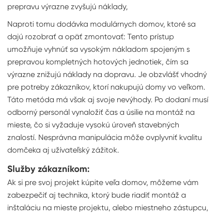
prepravu výrazne zvyšujú náklady,
Naproti tomu dodávka modulárnych domov, ktoré sa
dajú rozobrať a opäť zmontovať: Tento prístup
umožňuje vyhnúť sa vysokým nákladom spojeným s
prepravou kompletných hotových jednotiek, čím sa
výrazne znižujú náklady na dopravu. Je obzvlášť vhodný
pre potreby zákazníkov, ktorí nakupujú domy vo veľkom.
Táto metóda má však aj svoje nevýhody. Po dodaní musí
odborný personál vynaložiť čas a úsilie na montáž na
mieste, čo si vyžaduje vysokú úroveň stavebných
znalostí. Nesprávna manipulácia môže ovplyvniť kvalitu
domčeka aj užívateľský zážitok.
Služby zákazníkom:
Ak si pre svoj projekt kúpite veľa domov, môžeme vám
zabezpečiť aj technika, ktorý bude riadiť montáž a
inštaláciu na mieste projektu, alebo miestneho zástupcu,