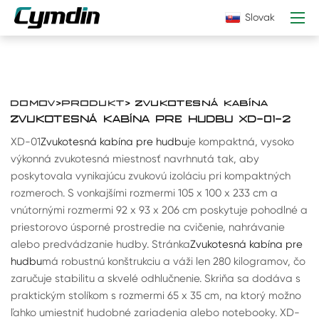
Slovak
DOMOV
>
PRODUKT
> ZVUKOTESNÁ KABÍNA
ZVUKOTESNÁ KABÍNA PRE HUDBU XD-01-2
XD-01
Zvukotesná kabína pre hudbu
je kompaktná, vysoko
výkonná zvukotesná miestnosť navrhnutá tak, aby
poskytovala vynikajúcu zvukovú izoláciu pri kompaktných
rozmeroch. S vonkajšími rozmermi 105 x 100 x 233 cm a
vnútornými rozmermi 92 x 93 x 206 cm poskytuje pohodlné a
priestorovo úsporné prostredie na cvičenie, nahrávanie
alebo predvádzanie hudby. Stránka
Zvukotesná kabína pre
hudbu
má robustnú konštrukciu a váži len 280 kilogramov, čo
zaručuje stabilitu a skvelé odhlučnenie. Skriňa sa dodáva s
praktickým stolíkom s rozmermi 65 x 35 cm, na ktorý možno
ľahko umiestniť hudobné zariadenia alebo notebooky. XD-