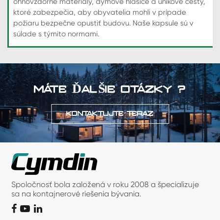
ohňovzdorné materiály, dymové hlásiče a únikové cesty,
ktoré zabezpečia, aby obyvatelia mohli v prípade
požiaru bezpečne opustiť budovu. Naše kapsule sú v
súlade s týmito normami.
MÁTE ĎALŠIE OTÁZKY ?
KONTAKTUJTE TERAZ
Spoločnosť bola založená v roku 2008 a špecializuje
sa na kontajnerové riešenia bývania.