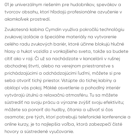
01 je univerzálnym riešením pre hudobníkov, spevákov a
tvorcov obsahu, ktorí hľadajú profesionálne ozvučenie v
akomkoľvek prostredí.
Zvukotesná kabína Cymdin využíva pokročilú technológiu
zvukovej izolácie a špeciálne materiály na vytvorenie
celého radu zvukových bariér, ktoré účinne blokujú hlučné
hlasy a hukot vozidla z vonkajšieho sveta, takže sa budete
cítiť ako v raji. Či už sa nachádzate v kancelárii v rušnej
obchodnej štvrti, alebo na verejnom priestranstve s
prichádzajúcimi a odchádzajúcimi ľuďmi, môžete si pre
seba otvoriť tichý priestor. Vstúpte do tichej kabíny a
obklopí vás pokoj. Mäkké osvetlenie a pohodlný interiér
vytvárajú útulnú a relaxačnú atmosféru. Tu sa môžete
sústrediť na svoju prácu a výrazne zvýšiť svoju efektivitu;
môžete sa ponoriť do hudby, čítania a užívať si čas
osamote; pre tých, ktorí potrebujú telefonické konferencie a
online kurzy, je to najlepšia voľba, ktorá zabezpečí čisté
hovory a sústredené vyučovanie.