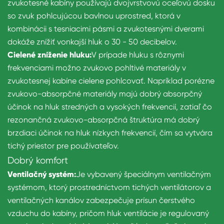
zvukotesné kabíny používajú dvojvrstvovú oceľovú dosku
so zvuk pohlcujúcou bavlnou uprostred, ktorá v
kombinácii s tesniacimi pásmi a zvukotesnými dverami
dokáže znížiť vonkajší hluk o 30 - 50 decibelov.
Cielené zníženie hluku:
V prípade hluku s rôznymi
frekvenciami možno zvukovo pohltivé materiály v
zvukotesnej kabíne cielene pohlcovať. Napríklad porézne
zvukovo-absorpčné materiály majú dobrý absorpčný
účinok na hluk stredných a vysokých frekvencií, zatiaľ čo
rezonančná zvukovo-absorpčná štruktúra má dobrý
brzdiaci účinok na hluk nízkych frekvencií, čím sa vytvára
tichý priestor pre používateľov.
Dobrý komfort
Ventilačný systém:
Je vybavený špeciálnym ventilačným
systémom, ktorý prostredníctvom tichých ventilátorov a
ventilačných kanálov zabezpečuje prísun čerstvého
vzduchu do kabíny, pričom hluk ventilácie je regulovaný