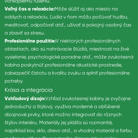
vonkajšiemu rušeniu.
Voľný čas a relaxácia:
Môže slúžiť aj ako miesto na
oddych a relaxáciu. Ľudia v ňom môžu počúvať hudbu,
meditovať, odpočívať atď., užívať si pokojný osobný čas
a zbaviť sa stresu.
Profesionálne použitie:
V niektorých profesionálnych
oblastiach, ako sú nahrávacie štúdiá, miestnosti na živé
vysielanie, psychologické poradne atď., môže zvukotesná
kabína poskytnúť profesionálne akustické prostredie,
zabezpečiť čistotu a kvalitu zvuku a splniť profesionálne
potreby.
Krása a integrácia
Vzhľadový dizajn:
Vzhľad zvukotesnej kabíny je zvyčajne
jednoduchý a štýlový, využíva moderné a obľúbené
dizajnové prvky, ktoré možno integrovať do rôznych
štýlov interiéru. Materiály jej plášťa sú rozmanité,
napríklad kov, sklo, drevo atď., a vhodný materiál a farbu