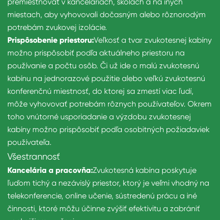
premiestňovať v kanceláriách, školách a na iných
miestach, aby vyhovovali dočasným alebo rôznorodým
potrebám zvukovej izolácie.
Prispôsobenie priestoru:
Veľkosť a tvar zvukotesnej kabíny
možno prispôsobiť podľa aktuálneho priestoru na
používanie a počtu osôb. Či už ide o malú zvukotesnú
kabínu na jednorazové použitie alebo veľkú zvukotesnú
konferenčnú miestnosť, do ktorej sa zmestí viac ľudí,
môže vyhovovať potrebám rôznych používateľov. Okrem
toho vnútorné usporiadanie a výzdobu zvukotesnej
kabíny možno prispôsobiť podľa osobitných požiadaviek
používateľa.
Všestrannosť
Kancelária a pracovňa:
Zvukotesná kabína poskytuje
ľuďom tichý a nezávislý priestor, ktorý je veľmi vhodný na
telekonferencie, online učenie, sústredenú prácu a iné
činnosti, ktoré môžu účinne zvýšiť efektivitu a zabrániť