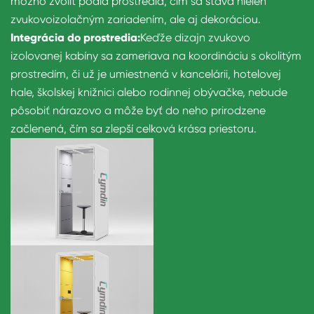
možno zvoliť podľa prostredia, čím sa stáva nielen
zvukovoizolačným zariadením, ale aj dekoráciou.
Integrácia do prostredia:
Keďže dizajn zvukovo
izolovanej kabíny sa zameriava na koordináciu s okolitým
prostredím, či už je umiestnená v kancelárii, hotelovej
hale, školskej knižnici alebo rodinnej obývačke, nebude
pôsobiť nárazovo a môže byť do neho prirodzene
začlenená, čím sa zlepší celková krása priestoru.