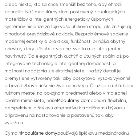
alebo niekto, kto sa chce zmenšiť bez toho, aby ohrozil
pohodlie. Náš modulárny dom postavený z ekologických
materiálov a inteligentných energeticky úsporných
systémov nielenže znižuje vašu uhlíkovú stopu, ale znižuje aj
dlhodobé prevádzkové náklady. Bezproblémové spojenie
modernej estetiky a praktickej funkčnosti prináša obytný
priestor, ktorý pôsobí otvorene, svetlo a je inteligentne
navrhnutý. Od elegantných kuchýň a útulných spální až po
integrované technológie inteligentnej domácnosti a
možnosti napájania z elektrickej siete - každý detail je
premyslene vytvorený tak, aby poskytoval vysoko výkonné
a bezúdržbové riešenie životného štýlu. Či už sa nachádza v
rušnom meste, na pokojnom predmestí alebo v malebnej
lokalite mimo siete, naše
Modulárny dom
ponúka flexibilnú,
perspektívnu a štýlovú alternatívu k tradičnému bývaniu -
pripravenú na nasťahovanie a postavenú tak, aby
vydržala.
Cymdin
Modulárne domy
používajú špičkovú medzinárodnú