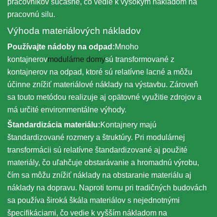
pracovníkov súčasne, čo vedie k vysokým nákladom na
pracovnú silu.
Výhoda materiálových nákladov
Používajte nádoby na odpad:
Mnoho
kontajnerov
modulárne domy
sú transformované z
kontajnerov na odpad, ktoré sú relatívne lacné a môžu
účinne znížiť materiálové náklady na výstavbu. Zároveň
sa touto metódou realizuje aj opätovné využitie zdrojov a
má určité environmentálne výhody.
Štandardizácia materiálu:
Kontajnery majú
štandardizované rozmery a štruktúry. Pri modulárnej
transformácii sú relatívne štandardizované aj použité
materiály, čo uľahčuje obstarávanie a hromadnú výrobu,
čím sa môžu znížiť náklady na obstaranie materiálu aj
náklady na dopravu. Naproti tomu pri tradičných budovách
sa používa široká škála materiálov s nejednotnými
špecifikáciami, čo vedie k vyšším nákladom na