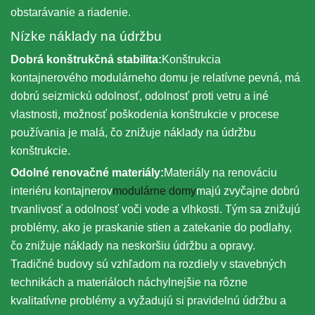
obstarávanie a riadenie.
Nízke náklady na údržbu
Dobrá konštrukčná stabilita:
Konštrukcia
kontajnerového modulárneho domu je relatívne pevná, má
dobrú seizmickú odolnosť, odolnosť proti vetru a iné
vlastnosti, možnosť poškodenia konštrukcie v procese
používania je malá, čo znižuje náklady na údržbu
konštrukcie.
Odolné renovačné materiály:
Materiály na renováciu
interiéru kontajnerov
modulárne domy
majú zvyčajne dobrú
trvanlivosť a odolnosť voči vode a vlhkosti. Tým sa znižujú
problémy, ako je praskanie stien a zatekanie do podlahy,
čo znižuje náklady na neskoršiu údržbu a opravy.
Tradičné budovy sú vzhľadom na rozdiely v stavebných
technikách a materiáloch náchylnejšie na rôzne
kvalitatívne problémy a vyžadujú si pravidelnú údržbu a