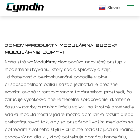
Slovak
DOMOV
>
PRODUKT
> MODULÁRNA BUDOVA
MODULÁRNE DOMY-1
Naša stránka
Modulárny dom
ponúka revolučný prístup k
modernému bývaniu, ktorý spája špičkový dizajn,
udržateľnosť a bezkonkurenčné pohodlie v plne
prispôsobiteľnom balíku. Každá jednotka je precízne
skonštruovaná v kontrolovanom továrenskom prostredí, čo
zaručuje vysokokvalitné remeselné spracovanie, skrátenie
času výstavby a minimalizáciu vplyvu na životné prostredie.
Vďaka modulárnosti v jadre možno dom ľahko rozšíriť alebo
prekonfigurovať tak, aby sa prispôsobil vašim meniacim sa
potrebám životného štýlu - či už ste rozrastajúca sa rodina,
pracovník na diaľku, ktorý potrebuje domácu kanceláriu,