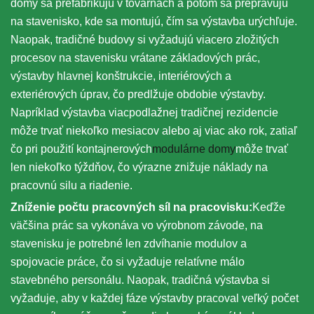
domy sa prefabrikujú v továrňach a potom sa prepravujú
na stavenisko, kde sa montujú, čím sa výstavba urýchľuje.
Naopak, tradičné budovy si vyžadujú viacero zložitých
procesov na stavenisku vrátane základových prác,
výstavby hlavnej konštrukcie, interiérových a
exteriérových úprav, čo predlžuje obdobie výstavby.
Napríklad výstavba viacpodlažnej tradičnej rezidencie
môže trvať niekoľko mesiacov alebo aj viac ako rok, zatiaľ
čo pri použití kontajnerových
modulárne domy
môže trvať
len niekoľko týždňov, čo výrazne znižuje náklady na
pracovnú silu a riadenie.
Zníženie počtu pracovných síl na pracovisku:
Keďže
väčšina prác sa vykonáva vo výrobnom závode, na
stavenisku je potrebné len zdvíhanie modulov a
spojovacie práce, čo si vyžaduje relatívne málo
stavebného personálu. Naopak, tradičná výstavba si
vyžaduje, aby v každej fáze výstavby pracoval veľký počet