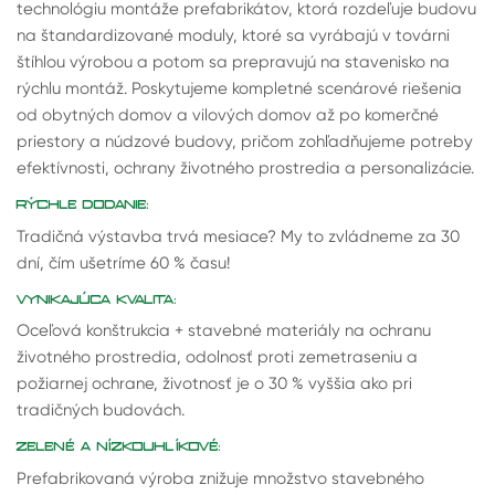
technológiu montáže prefabrikátov, ktorá rozdeľuje budovu
na štandardizované moduly, ktoré sa vyrábajú v továrni
štíhlou výrobou a potom sa prepravujú na stavenisko na
rýchlu montáž. Poskytujeme kompletné scenárové riešenia
od obytných domov a vilových domov až po komerčné
priestory a núdzové budovy, pričom zohľadňujeme potreby
efektívnosti, ochrany životného prostredia a personalizácie.
RÝCHLE DODANIE:
Tradičná výstavba trvá mesiace? My to zvládneme za 30
dní, čím ušetríme 60 % času!
VYNIKAJÚCA KVALITA:
Oceľová konštrukcia + stavebné materiály na ochranu
životného prostredia, odolnosť proti zemetraseniu a
požiarnej ochrane, životnosť je o 30 % vyššia ako pri
tradičných budovách.
ZELENÉ A NÍZKOUHLÍKOVÉ:
Prefabrikovaná výroba znižuje množstvo stavebného