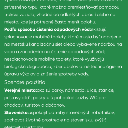
prívesného typu, ktoré možno premiestňovať pomocou
trakcie vozidla, vhodné do odľahlých oblastí alebo na
miesta, kde je potrebné často meniť polohu.
Podľa spôsobu čistenia odpadových vôd:
existujú
splachovacie mobilné toalety, ktoré musia byť napojené
na mestskú kanalizačnú sieť alebo vybavené nádržou na
vodu a zariadením na čistenie odpadových vôd;
nesplachovacie mobilné toalety, ktoré využívajú
biologickú degradáciu, zber obalov a iné technológie na
úpravu výkalov a zníženie spotreby vody.
Scenáre použitia
Verejné miesta:
ako sú parky, námestia, ulice, stanice,
prístavy atď., poskytujú pohodlné služby WC pre
chodcov, turistov a občanov.
Stavenisko:
uspokojiť potreby stavebných robotníkov,
zachovať životné prostredie na stavenisku, zvýšiť
efektivitu výstavby.