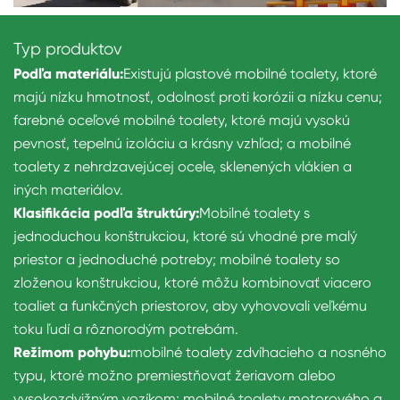
Typ produktov
Podľa materiálu:
Existujú plastové mobilné toalety, ktoré
majú nízku hmotnosť, odolnosť proti korózii a nízku cenu;
farebné oceľové mobilné toalety, ktoré majú vysokú
pevnosť, tepelnú izoláciu a krásny vzhľad; a mobilné
toalety z nehrdzavejúcej ocele, sklenených vlákien a
iných materiálov.
Klasifikácia podľa štruktúry:
Mobilné toalety s
jednoduchou konštrukciou, ktoré sú vhodné pre malý
priestor a jednoduché potreby; mobilné toalety so
zloženou konštrukciou, ktoré môžu kombinovať viacero
toaliet a funkčných priestorov, aby vyhovovali veľkému
toku ľudí a rôznorodým potrebám.
Režimom pohybu:
mobilné toalety zdvíhacieho a nosného
typu, ktoré možno premiestňovať žeriavom alebo
vysokozdvižným vozíkom; mobilné toalety motorového a