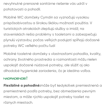
nevyhnutné prenosné sanitárne riešenie vás udrží v
pohotovosti a pohodlí.
Mobilné WC domčeky Cymdin sa vyznačujú vysokou
prispôsobivosťou a širokou škálou možností použitia. V
turistických atrakciách zlepšujú služby a imidž; na
staveniskách riešia problémy s toaletami a zabezpečujú
plynulú výstavbu; počas veľkých podujatí spĺňajú dočasné
potreby WC veľkého počtu ľudí
Mobilné toaletné domčeky s vlastnosťami pohodlia, kvality,
ochrany životného prostredia a rozmanitosti môžu nielen
uspokojiť dočasné núdzové potreby, ale slúžiť aj ako
dlhodobé hygienické zariadenia, čo je ideálna voľba.
NADRADENOSŤ
Flexibilné a pohodlné:
môže byť kedykoľvek premiestnená a
premiestnená podľa potreby, bez obmedzenia pevným
miestom, a môže rýchlo uspokojiť potreby toaliet na
rôznych miestach.