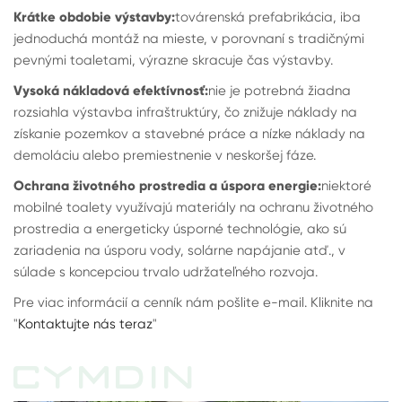
Krátke obdobie výstavby:
továrenská prefabrikácia, iba
jednoduchá montáž na mieste, v porovnaní s tradičnými
pevnými toaletami, výrazne skracuje čas výstavby.
Vysoká nákladová efektívnosť:
nie je potrebná žiadna
rozsiahla výstavba infraštruktúry, čo znižuje náklady na
získanie pozemkov a stavebné práce a nízke náklady na
demoláciu alebo premiestnenie v neskoršej fáze.
Ochrana životného prostredia a úspora energie:
niektoré
mobilné toalety využívajú materiály na ochranu životného
prostredia a energeticky úsporné technológie, ako sú
zariadenia na úsporu vody, solárne napájanie atď., v
súlade s koncepciou trvalo udržateľného rozvoja.
Pre viac informácií a cenník nám pošlite e-mail. Kliknite na
"
Kontaktujte nás teraz
"
CYMDIN