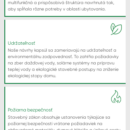
multifunkčná a prispôsobivá štruktúra navrhnutá tak,
aby spĺňala rôzne potreby v oblasti ubytovania.
Udržateľnosť
Naše návrhy kapsúl sa zameriavajú na udržateľnosť a
environmentálnu zodpovednosť. To zahŕňa požiadavky
na zber dažďovej vody, solárne systémy na prípravu
teplej vody a ekologické stavebné postupy na zníženie
ekologickej stopy domu.
Požiarna bezpečnosť
Stavebný zákon obsahuje ustanovenia týkajúce sa
požiarnej bezpečnosti vrátane požiadaviek na
ohňovzdorné materiály, dymové hlásiče a únikové cesty,