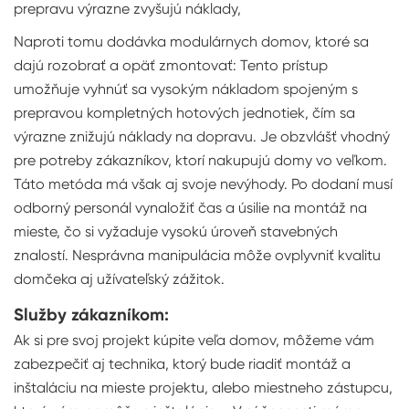
prepravu výrazne zvyšujú náklady,
Naproti tomu dodávka modulárnych domov, ktoré sa
dajú rozobrať a opäť zmontovať: Tento prístup
umožňuje vyhnúť sa vysokým nákladom spojeným s
prepravou kompletných hotových jednotiek, čím sa
výrazne znižujú náklady na dopravu. Je obzvlášť vhodný
pre potreby zákazníkov, ktorí nakupujú domy vo veľkom.
Táto metóda má však aj svoje nevýhody. Po dodaní musí
odborný personál vynaložiť čas a úsilie na montáž na
mieste, čo si vyžaduje vysokú úroveň stavebných
znalostí. Nesprávna manipulácia môže ovplyvniť kvalitu
domčeka aj užívateľský zážitok.
Služby zákazníkom:
Ak si pre svoj projekt kúpite veľa domov, môžeme vám
zabezpečiť aj technika, ktorý bude riadiť montáž a
inštaláciu na mieste projektu, alebo miestneho zástupcu,