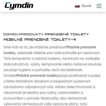
Slovak
DOMOV
>
PRODUKT
> PRENOSNÉ TOALETY
MOBILNÉ PRENOSNÉ TOALETY-4
Sme hrdí na to, že môžeme predstaviť
Mobilné prenosné
toalety
, dokonalé riešenie pre vaše pohodlie pri cestovaní.
Táto kompaktná a odolná toaleta, navrhnutá na vonkajšie
dobrodružstvá, výlety, kempovanie alebo núdzové situácie,
zaručuje hygienu a pohodlie, nech ste kdekoľvek.
Stránka
Mobilné prenosné toalety
spája praktickosť a pokoj
s ľahko čistiteľným dizajnom a bezpečným systémom
odvádzania odpadových vôd. Vďaka nízkej hmotnosti a
robustnosti je ideálny pre rodiny, cestovateľov a
pracovníkov v prírode. Nedovoľte, aby nedostatok
vybavenia obmedzoval vaše cestovné plány; toto