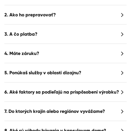
2. Ako ho prepravovať?
3. A čo platba?
4. Máte záruku?
5. Ponúkaš služby v oblasti dizajnu?
6. Aké faktory sa podieľajú na prispôsobení výrobku?
7. Do ktorých krajín alebo regiónov vyvážame?
8. Aké sú výhody bývania v kapsulovom dome?