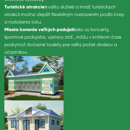
Turistické atrakcie:
kvalitu služieb a imidž turistických
atrakcií možno zlepšiť flexibilným nastavením podľa trasy
a rozloženia toku.
Miesta konania veľkých podujatí:
ako sú koncerty,
športové podujatia, výstavy atď., môžu v krátkom čase
poskytnúť dočasné toalety pre veľký počet divákov a
účastníkov.